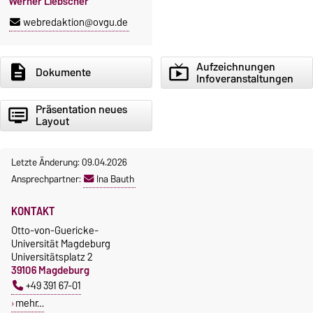
Werner Liebscher
webredaktion@ovgu.de
Aufzeichnungen
description
live_tv
Dokumente
Infoveranstaltungen
Präsentation neues
dvr
Layout
Letzte Änderung: 09.04.2026
Ansprechpartner:
Ina Bauth
KONTAKT
Otto-von-Guericke-
Universität Magdeburg
Universitätsplatz 2
39106 Magdeburg
+49 391 67-01
mehr…