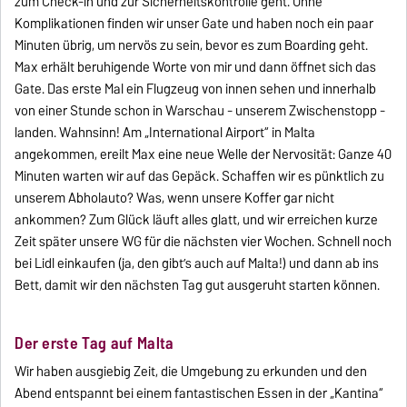
zum Check-in und zur Sicherheitskontrolle geht. Ohne
Komplikationen finden wir unser Gate und haben noch ein paar
Minuten übrig, um nervös zu sein, bevor es zum Boarding geht.
Max erhält beruhigende Worte von mir und dann öffnet sich das
Gate. Das erste Mal ein Flugzeug von innen sehen und innerhalb
von einer Stunde schon in Warschau - unserem Zwischenstopp -
landen. Wahnsinn! Am „International Airport“ in Malta
angekommen, ereilt Max eine neue Welle der Nervosität: Ganze 40
Minuten warten wir auf das Gepäck. Schaffen wir es pünktlich zu
unserem Abholauto? Was, wenn unsere Koffer gar nicht
ankommen? Zum Glück läuft alles glatt, und wir erreichen kurze
Zeit später unsere WG für die nächsten vier Wochen. Schnell noch
bei Lidl einkaufen (ja, den gibt’s auch auf Malta!) und dann ab ins
Bett, damit wir den nächsten Tag gut ausgeruht starten können.
Der erste Tag auf Malta
Wir haben ausgiebig Zeit, die Umgebung zu erkunden und den
Abend entspannt bei einem fantastischen Essen in der „Kantina“