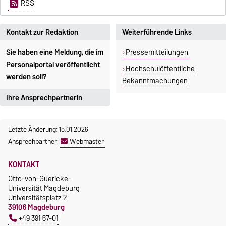
RSS
Kontakt zur Redaktion
Weiterführende Links
Sie haben eine Meldung, die im
Pressemitteilungen
Personalportal veröffentlicht
Hochschulöffentliche
werden soll?
Bekanntmachungen
Ihre Ansprechpartnerin
Redakteurin Personalportal
Letzte Änderung: 15.01.2026
Ines Perl
Ansprechpartner:
Webmaster
ines.perl@ovgu.de
KONTAKT
Otto-von-Guericke-
Universität Magdeburg
Universitätsplatz 2
39106 Magdeburg
+49 391 67-01