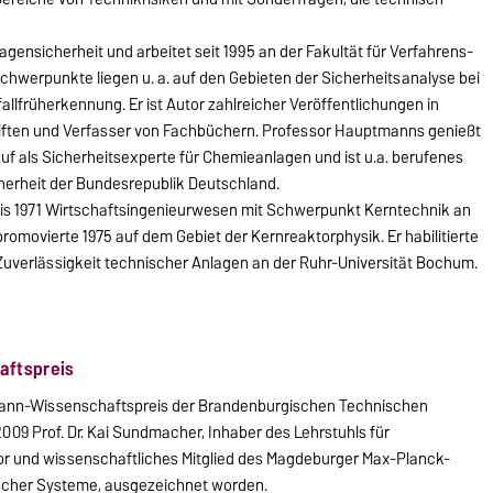
agensicherheit und arbeitet seit 1995 an der Fakultät für Verfahrens-
hwerpunkte liegen u. a. auf den Gebieten der Sicherheitsanalyse bei
llfrüherkennung. Er ist Autor zahlreicher Veröffentlichungen in
hriften und Verfasser von Fachbüchern. Professor Hauptmanns genießt
uf als Sicherheitsexperte für Chemieanlagen und ist u.a. berufenes
herheit der Bundesrepublik Deutschland.
bis 1971 Wirtschaftsingenieurwesen mit Schwerpunkt Kerntechnik an
promovierte 1975 auf dem Gebiet der Kernreaktorphysik. Er habilitierte
 Zuverlässigkeit technischer Anlagen an der Ruhr-Universität Bochum.
aftspreis
kmann-Wissenschaftspreis der Brandenburgischen Technischen
 2009 Prof. Dr. Kai Sundmacher, Inhaber des Lehrstuhls für
r und wissenschaftliches Mitglied des Magdeburger Max-Planck-
ischer Systeme, ausgezeichnet worden.