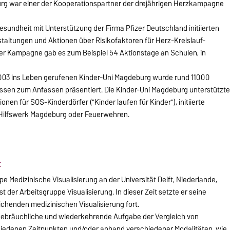
urg war einer der Kooperationspartner der dreijährigen Herzkampagne
esundheit mit Unterstützung der Firma Pfizer Deutschland initiierten
taltungen und Aktionen über Risikofaktoren für Herz-Kreislauf-
r Kampagne gab es zum Beispiel 54 Aktionstage an Schulen, in
003 ins Leben gerufenen Kinder-Uni Magdeburg wurde rund 11000
issen zum Anfassen präsentiert. Die Kinder-Uni Magdeburg unterstützt
n für SOS-Kinderdörfer ("Kinder laufen für Kinder"), initiierte
Hilfswerk Magdeburg oder Feuerwehren.
t
ppe Medizinische Visualisierung an der Universität Delft, Niederlande,
st der Arbeitsgruppe Visualisierung. In dieser Zeit setzte er seine
chenden medizinischen Visualisierung fort.
ne gebräuchliche und wiederkehrende Aufgabe der Vergleich von
chiedenen Zeitpunkten und/oder anhand verschiedener Modalitäten, wie