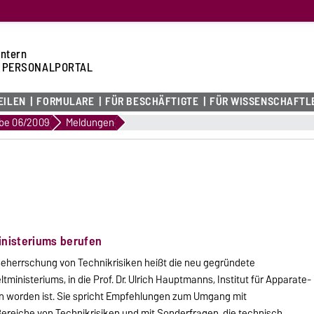
intern
 PERSONALPORTAL
EILEN
FORMULARE
FÜR BESCHÄFTIGTE
FÜR WISSENSCHAFTL
be 06/2009
Meldungen
inisteriums berufen
Beherrschung von Technikrisiken heißt die neu gegründete
inisteriums, in die Prof. Dr. Ulrich Hauptmanns, Institut für Apparate-
n worden ist. Sie spricht Empfehlungen zum Umgang mit
ereiche von Technikrisiken und mit Sonderfragen, die technisch