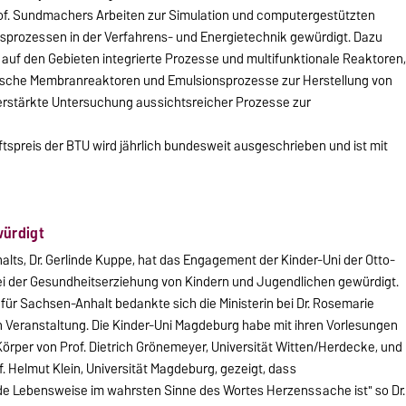
of. Sundmachers Arbeiten zur Simulation und computergestützten
prozessen in der Verfahrens- und Energietechnik gewürdigt. Dazu
uf den Gebieten integrierte Prozesse und multifunktionale Reaktoren
ische Membranreaktoren und Emulsionsprozesse zur Herstellung von
erstärkte Untersuchung aussichtsreicher Prozesse zur
spreis der BTU wird jährlich bundesweit ausgeschrieben und ist mit
würdigt
lts, Dr. Gerlinde Kuppe, hat das Engagement der Kinder-Uni der Otto-
i der Gesundheitserziehung von Kindern und Jugendlichen gewürdigt.
r Sachsen-Anhalt bedankte sich die Ministerin bei Dr. Rosemarie
hen Veranstaltung. Die Kinder-Uni Magdeburg habe mit ihren Vorlesungen
Körper von Prof. Dietrich Grönemeyer, Universität Witten/Herdecke, und
. Helmut Klein, Universität Magdeburg, gezeigt, dass
e Lebensweise im wahrsten Sinne des Wortes Herzenssache ist" so Dr.