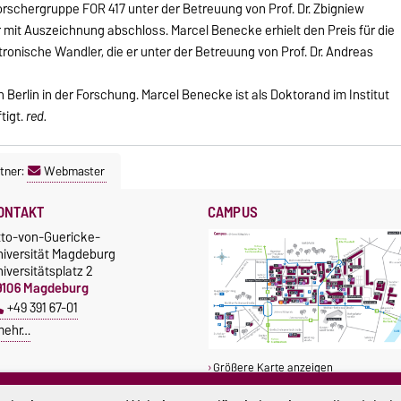
schergruppe FOR 417 unter der Betreuung von Prof. Dr. Zbigniew
 mit Auszeichnung abschloss. Marcel Benecke erhielt den Preis für die
onische Wandler, die er unter der Betreuung von Prof. Dr. Andreas
in Berlin in der Forschung. Marcel Benecke ist als Doktorand im Institut
tigt.
red.
tner:
Webmaster
ONTAKT
CAMPUS
tto-von-Guericke-
niversität Magdeburg
iversitätsplatz 2
9106 Magdeburg
+49 391 67-01
mehr…
Größere Karte anzeigen