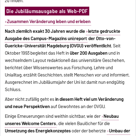
zu finden.
Die Jubiläumsausgabe als Web-PDF
Zusammen Veränderung leben und erleben
Nach ziemlich exakt 30 Jahren wurde die
letzte gedruckte
Ausgabe des Campus-Magazins uni:report
der Otto-von-
Guericke-Universität Magdeburg (OVGU) veröffentlicht
. Seit
Oktober 1993 begleitet das Heft in
über 200 Ausgaben
und in
wechselndem Layout redaktionell das universitäre Geschehen,
berichtet über Wissenswertes aus Forschung, Lehre und
Unialltag, erzählt Geschichten, stellt Menschen vor und informiert.
Ausgerechnet im Jubiläumsjahr der Uni ist damit nun endgültig
Schluss.
Aber nicht zufällig geht es
in diesem Heft viel um Veränderung
und neue Perspektiven
auf Gewohntes an der OVGU.
Einige Erneuerungen sind weithin sichtbar, wie
der
Neubau
unseres Welcome Centers
, die
vielen Baulöcher für die
Umsetzung des Energiekonzeptes
oder der beherzte
Umbau der