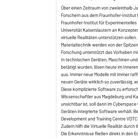
Über einen Zeitraum von zweieinhalb J
Forschern aus dem Fraunhofer-Institut 
Fraunhofer-Institut für Experimentelle
Universität Kaiserslautern an Konzepten
virtuelle Realitäten unterstützen solle
Materialtechnik werden von der Spitzen
Forschung unterstützt das Vorhaben mit 
In technischen Geräten, Maschinen un
betätigt wurden, lösen heute im Inner
aus. Immer neue Modelle mit immer raff
neuen Geräte wirklich so zuverlässig, wi
Diese komplizierte Software zu erforsc
Wissenschaftler aus Magdeburg und Kais
unsichtbar ist, soll dann im Cyberspace
Geräten integrierte Software verhält. 
Development and Training Centre VDTC
Zudem hilft die Virtuelle Realität dur
Die Erkenntnisse fließen direkt in de