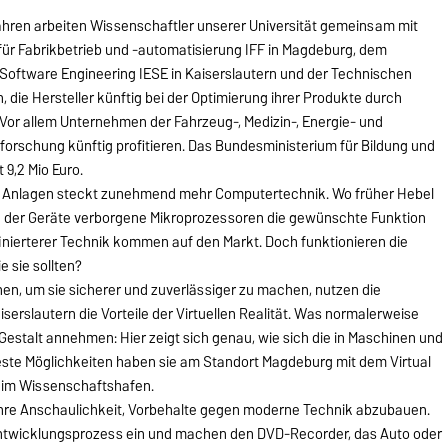
ahren arbeiten Wissenschaftler unserer Universität gemeinsam mit
für Fabrikbetrieb und -automatisierung IFF in Magdeburg, dem
s Software Engineering IESE in Kaiserslautern und der Technischen
, die Hersteller künftig bei der Optimierung ihrer Produkte durch
n. Vor allem Unternehmen der Fahrzeug-, Medizin-, Energie- und
forschung künftig profitieren. Das Bundesministerium für Bildung und
9,2 Mio Euro.
d Anlagen steckt zunehmend mehr Computertechnik. Wo früher Hebel
en der Geräte verborgene Mikroprozessoren die gewünschte Funktion
inierterer Technik kommen auf den Markt. Doch funktionieren die
e sie sollten?
hen, um sie sicherer und zuverlässiger zu machen, nutzen die
erslautern die Vorteile der Virtuellen Realität. Was normalerweise
 Gestalt annehmen: Hier zeigt sich genau, wie sich die in Maschinen und
Beste Möglichkeiten haben sie am Standort Magdeburg mit dem Virtual
 im Wissenschaftshafen.
ch ihre Anschaulichkeit, Vorbehalte gegen moderne Technik abzubauen.
n Entwicklungsprozess ein und machen den DVD-Recorder, das Auto oder