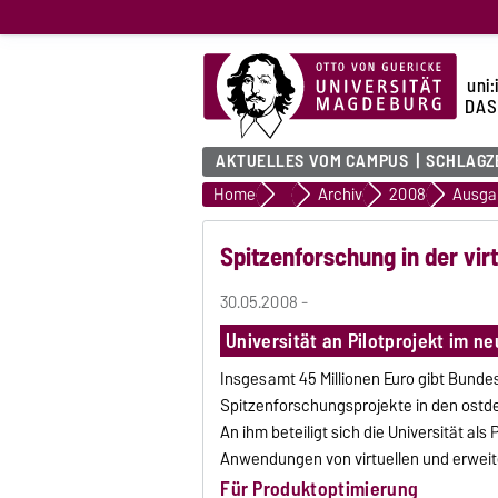
uni:
DAS
AKTUELLES VOM CAMPUS
SCHLAGZ
Home
uni:report
Archiv
2008
Ausga
Spitzenforschung in der virt
30.05.2008 -
Universität an Pilotprojekt im 
Insgesamt 45 Millionen Euro gibt Bunde
Spitzenforschungsprojekte in den ostde
An ihm beteiligt sich die Universität al
Anwendungen von virtuellen und erweite
Für Produktoptimierung