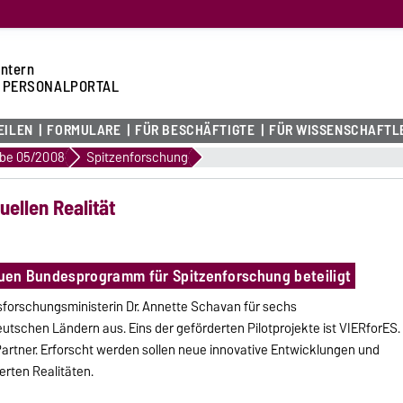
intern
 PERSONALPORTAL
EILEN
FORMULARE
FÜR BESCHÄFTIGTE
FÜR WISSENSCHAFTL
be 05/2008
Spitzenforschung
uellen Realität
neuen Bundesprogramm für Spitzenforschung beteiligt
sforschungsministerin Dr. Annette Schavan für sechs
utschen Ländern aus. Eins der geförderten Pilotprojekte ist VIERforES.
s Partner. Erforscht werden sollen neue innovative Entwicklungen und
rten Realitäten.