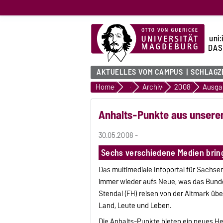
uni:
DAS
AKTUELLES VOM CAMPUS
SCHLAGZ
Home
uni:report
Archiv
2008
Ausga
Anhalts-Punkte aus unser
30.05.2008 -
Sechs verschiedene Medien brin
Das multimediale Infoportal für Sachs
immer wieder aufs Neue, was das Bund
Stendal (FH) reisen von der Altmark üb
Land, Leute und Leben.
Die Anhalts-Punkte bieten ein neues He