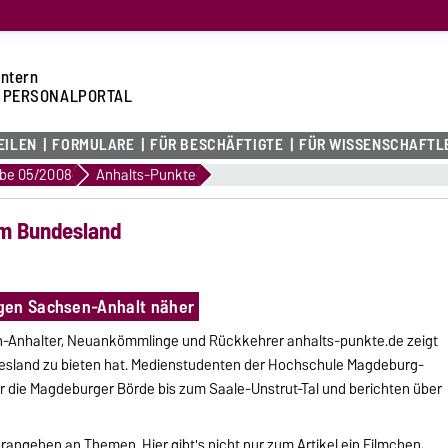
intern
 PERSONALPORTAL
EILEN
FORMULARE
FÜR BESCHÄFTIGTE
FÜR WISSENSCHAFTL
be 05/2008
Anhalts-Punkte
em Bundesland
gen Sachsen-Anhalt näher
en-Anhalter, Neuankömmlinge und Rückkehrer anhalts-punkte.de zeigt
esland zu bieten hat. Medienstudenten der Hochschule Magdeburg-
er die Magdeburger Börde bis zum Saale-Unstrut-Tal und berichten über
rangehen an Themen. Hier gibt's nicht nur zum Artikel ein Filmchen,