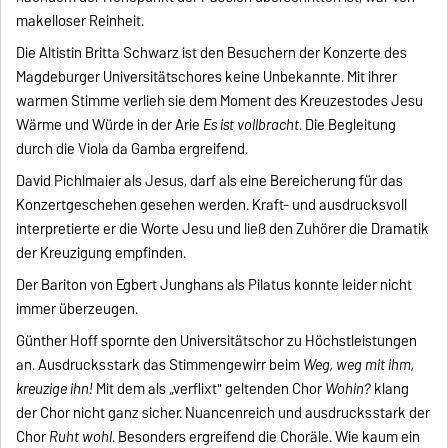
makelloser Reinheit.
Die Altistin Britta Schwarz ist den Besuchern der Konzerte des
Magdeburger Universitätschores keine Unbekannte. Mit ihrer
warmen Stimme verlieh sie dem Moment des Kreuzestodes Jesu
Wärme und Würde in der Arie
Es ist vollbracht
. Die Begleitung
durch die Viola da Gamba ergreifend.
David Pichlmaier als Jesus, darf als eine Bereicherung für das
Konzertgeschehen gesehen werden. Kraft- und ausdrucksvoll
interpretierte er die Worte Jesu und ließ den Zuhörer die Dramatik
der Kreuzigung empfinden.
Der Bariton von Egbert Junghans als Pilatus konnte leider nicht
immer überzeugen.
Günther Hoff spornte den Universitätschor zu Höchstleistungen
an. Ausdrucksstark das Stimmengewirr beim
Weg, weg mit ihm,
kreuzige ihn!
Mit dem als „verflixt" geltenden Chor
Wohin?
klang
der Chor nicht ganz sicher. Nuancenreich und ausdrucksstark der
Chor
Ruht wohl
. Besonders ergreifend die Choräle. Wie kaum ein