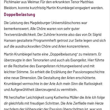
Pichlmaier aus Weimar. Für den erkrankten Tenor Matthias
Bleidorn, konnte kurzfristig Martin Krumbiegel engagiert werden.
Doppelbelastung
Die Leistung des Magdeburger Universitätschores war
bemerkenswert. Alle Chöre waren von sehr guter
Textverständlichkeit. Der Zuhörer konnte also das von Dr. Sigrid
Hansen gestaltete Programmheft getrost zur Seite legen und sich
auf die ausdrucksvollen Chöre und Arien konzentrieren.
Martin Krumbiegel hatte eine „Doppelbelastung" zu meistern. Er
überzeugte in den Tenorarien und auch als Evangelist. Hier führte
er die Rezitative des Evangelisten richtungweisend und mit
leichter Stimme. So erhielt die Erzählung der Passionsgeschichte
eine neue Dimension. Die Gestaltung der Arien erschütterte.
Krumbiegel vermochte in der Arie
Ach mein Sinn
die Ratlosigkeit
und Aufgewühltheit überzeugend zu vermitteln.
Mit herzhafter Leichtigkeit sang Katherina Müller die Arie
Ich folge
dir gleichfalls mit freudigen Schritten
. Die Arie
Zerfließe mein Herze
nachdem der Höhepunkt der Passion überschritten ist, war von