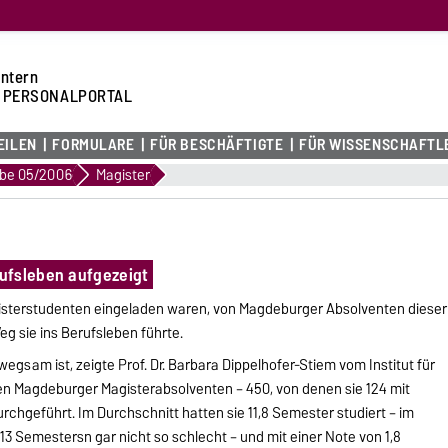
intern
 PERSONALPORTAL
EILEN
FORMULARE
FÜR BESCHÄFTIGTE
FÜR WISSENSCHAFTL
be 05/2006
Magister
ufsleben aufgezeigt
Magisterstudenten eingeladen waren, von Magdeburger Absolventen dieser
g sie ins Berufsleben führte.
wegsam ist, zeigte Prof. Dr. Barbara Dippelhofer-Stiem vom Institut für
igen Magdeburger Magisterabsolventen – 450, von denen sie 124 mit
chgeführt. Im Durchschnitt hatten sie 11,8 Semester studiert – im
3 Semestersn gar nicht so schlecht – und mit einer Note von 1,8