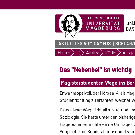
uni:
DAS
AKTUELLES VOM CAMPUS
SCHLAGZ
Home
uni:report
Archiv
2006
Ausga
Das "Nebenbei" ist wichtig
Magisterstudenten Wege ins Ber
Er war rappelvoll, der Hörsaal 4, als 
Studienrichtung zu erfahren, welcher We
Dass dieser Weg nicht allzu steil und un
Soziologie. Sie hatte unter den bisher
Fragebogen erreichte – eine Umfrage dur
Vergleich zum Bundesdurchschnitt von 1