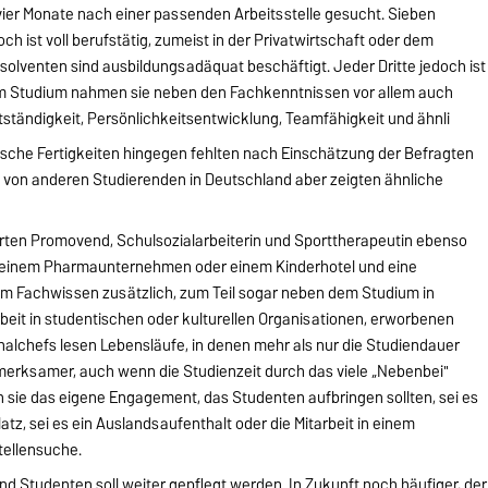
vier Monate nach einer passenden Arbeitsstelle gesucht. Sieben
och ist voll berufstätig, zumeist in der Privatwirtschaft oder dem
bsolventen sind ausbildungsadäquat beschäftigt. Jeder Dritte jedoch ist
em Studium nahmen sie neben den Fachkenntnissen vor allem auch
ständigkeit, Persönlichkeitsentwicklung, Teamfähigkeit und ähnli
tische Fertigkeiten hingegen fehlten nach Einschätzung der Befragten
n von anderen Studierenden in Deutschland aber zeigten ähnliche
ten Promovend, Schulsozialarbeiterin und Sporttherapeutin ebenso
e, einem Pharmaunternehmen oder einem Kinderhotel und eine
 zum Fachwissen zusätzlich, zum Teil sogar neben dem Studium in
rbeit in studentischen oder kulturellen Organisationen, erworbenen
onalchefs lesen Lebensläufe, in denen mehr als nur die Studiendauer
merksamer, auch wenn die Studienzeit durch das viele „Nebenbei"
n sie das eigene Engagement, das Studenten aufbringen sollten, sei es
z, sei es ein Auslandsaufenthalt oder die Mitarbeit in einem
tellensuche.
 Studenten soll weiter gepflegt werden. In Zukunft noch häufiger, der