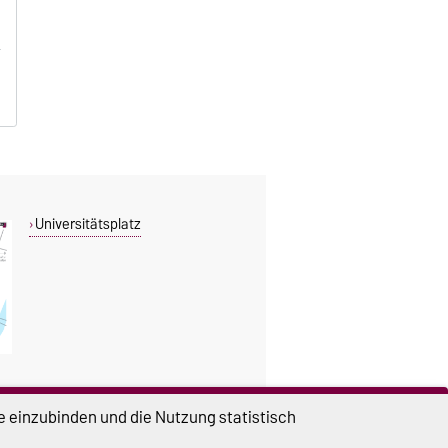
Universitätsplatz
e einzubinden und die Nutzung statistisch
DIESE SEITE