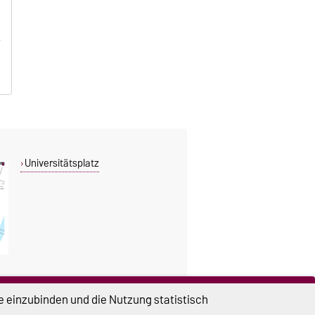
Universitätsplatz
e einzubinden und die Nutzung statistisch
DIESE SEITE