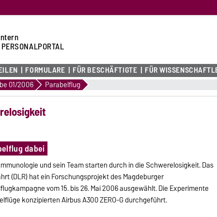
intern
 PERSONALPORTAL
EILEN
FORMULARE
FÜR BESCHÄFTIGTE
FÜR WISSENSCHAFTL
be 01/2006
Parabelflug
relosigkeit
elflug dabei
 für Immunologie und sein Team starten durch in die Schwerelosigkeit. Das
hrt (DLR) hat ein Forschungsprojekt des Magdeburger
lflugkampagne vom 15. bis 26. Mai 2006 ausgewählt. Die Experimente
belflüge konzipierten Airbus A300 ZERO-G durchgeführt.