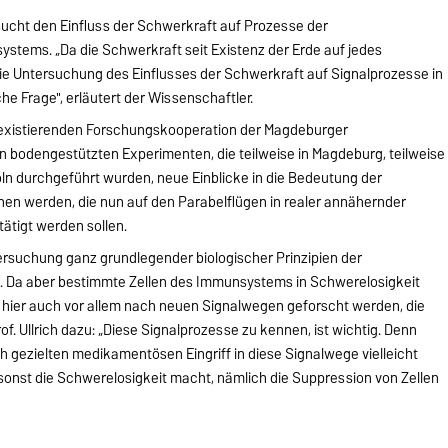
rsucht den Einfluss der Schwerkraft auf Prozesse der
ystems. „Da die Schwerkraft seit Existenz der Erde auf jedes
 die Untersuchung des Einflusses der Schwerkraft auf Signalprozesse in
he Frage", erläutert der Wissenschaftler.
 existierenden Forschungskooperation der Magdeburger
 bodengestützten Experimenten, die teilweise in Magdeburg, teilweise
ln durchgeführt wurden, neue Einblicke in die Bedeutung der
nen werden, die nun auf den Parabelflügen in realer annähernder
tätigt werden sollen.
tersuchung ganz grundlegender biologischer Prinzipien der
. Da aber bestimmte Zellen des Immunsystems in Schwerelosigkeit
l hier auch vor allem nach neuen Signalwegen geforscht werden, die
f. Ullrich dazu: „Diese Signalprozesse zu kennen, ist wichtig. Denn
h gezielten medikamentösen Eingriff in diese Signalwege vielleicht
onst die Schwerelosigkeit macht, nämlich die Suppression von Zellen