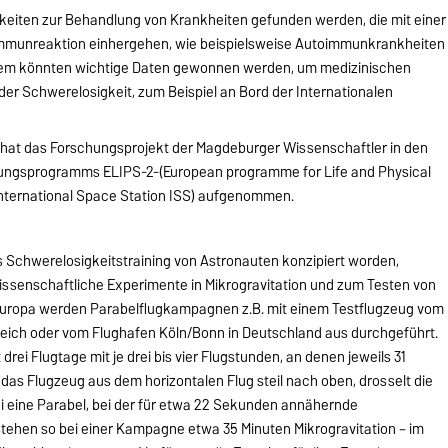
keiten zur Behandlung von Krankheiten gefunden werden, die mit einer
Immunreaktion einhergehen, wie beispielsweise Autoimmunkrankheiten
dem könnten wichtige Daten gewonnen werden, um medizinischen
der Schwerelosigkeit, zum Beispiel an Bord der Internationalen
hat das Forschungsprojekt der Magdeburger Wissenschaftler in den
ungsprogramms ELIPS-2-(European programme for Life and Physical
 International Space Station ISS) aufgenommen.
s Schwerelosigkeitstraining von Astronauten konzipiert worden,
issenschaftliche Experimente in Mikrogravitation und zum Testen von
Europa werden Parabelflugkampagnen z.B. mit einem Testflugzeug vom
eich oder vom Flughafen Köln/Bonn in Deutschland aus durchgeführt.
i Flugtage mit je drei bis vier Flugstunden, an denen jeweils 31
das Flugzeug aus dem horizontalen Flug steil nach oben, drosselt die
ei eine Parabel, bei der für etwa 22 Sekunden annähernde
tehen so bei einer Kampagne etwa 35 Minuten Mikrogravitation – im