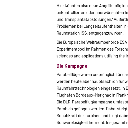
Hier könnten also neue Angriffsmöglich
unkontrollierten oder unerwünschten 
und Transplantatabstoßungen." Außer
Problemen bei Langzeitaufenthalten in 
Raumstation ISS, entgegenzuwirken.
Die Europäische Weltraumbehörde ESA 
Experimentpool im Rahmen des Forsch
sciences and applications utilising the
Die Kampagne
Parabelflüge waren ursprünglich für da
werden heute aber hauptsächlich für w
Raumfahrttechnologien eingesetzt. In 
Flughafen Bordeaux-Mérignac in Frankr
Die DLR-Parabelflugkampagne umfasst dre
Parabeln geflogen werden. Dabei steigt 
Schubkraft der Turbinen und fliegt dab
Schwerelosigkeit herrscht. Insgesamt s