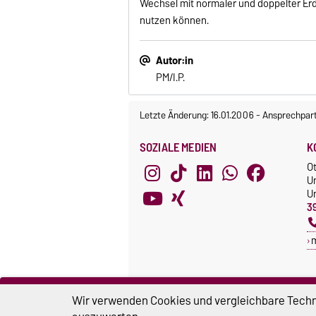
Wechsel mit normaler und doppelter Erd
nutzen können.
Autor:in
PM/I.P.
Letzte Änderung: 16.01.2006
-
Ansprechpar
SOZIALE MEDIEN
K
O
U
Un
3
Wir verwenden Cookies und vergleichbare Techno