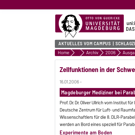
uni:
DAS
AKTUELLES VOM CAMPUS
SCHLAGZ
Home
uni:report
Archiv
2006
Ausga
Zellfunktionen in der Schwe
16.01.2006 -
Magdeburger Mediziner bei Parab
Prof. Dr. Dr. Oliver Ullrich vom Institut
Deutsche Zentrum für Luft- und Raumfa
Wissenschaftlers für die 8. DLR-Parabe
werden an Bord eines speziell für Para
Experimente am Boden