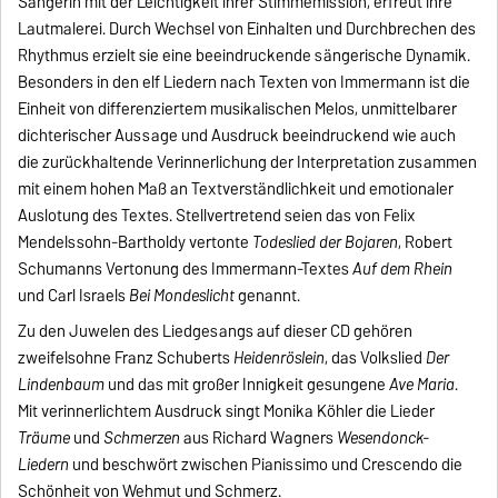
Sängerin mit der Leichtigkeit ihrer Stimmemission, erfreut ihre
Lautmalerei. Durch Wechsel von Einhalten und Durchbrechen des
Rhythmus erzielt sie eine beeindruckende sängerische Dynamik.
Besonders in den elf Liedern nach Texten von Immermann ist die
Einheit von differenziertem musikalischen Melos, unmittelbarer
dichterischer Aussage und Ausdruck beeindruckend wie auch
die zurückhaltende Verinnerlichung der Interpretation zusammen
mit einem hohen Maß an Textverständlichkeit und emotionaler
Auslotung des Textes. Stellvertretend seien das von Felix
Mendelssohn-Bartholdy vertonte
Todeslied der Bojaren
, Robert
Schumanns Vertonung des Immermann-Textes
Auf dem Rhein
und Carl Israels
Bei Mondeslicht
genannt.
Zu den Juwelen des Liedgesangs auf dieser CD gehören
zweifelsohne Franz Schuberts
Heidenröslein
, das Volkslied
Der
Lindenbaum
und das mit großer Innigkeit gesungene
Ave Maria
.
Mit verinnerlichtem Ausdruck singt Monika Köhler die Lieder
Träume
und
Schmerzen
aus Richard Wagners
Wesendonck-
Liedern
und beschwört zwischen Pianissimo und Crescendo die
Schönheit von Wehmut und Schmerz.