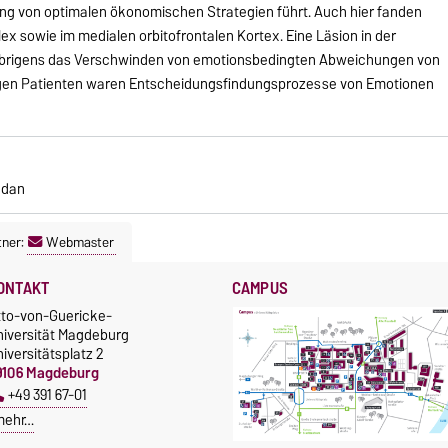
g von optimalen ökonomischen Strategien führt. Auch hier fanden
x sowie im medialen orbitofrontalen Kortex. Eine Läsion in der
e übrigens das Verschwinden von emotionsbedingten Abweichungen von
rtigen Patienten waren Entscheidungsfindungsprozesse von Emotionen
ndan
tner:
Webmaster
ONTAKT
CAMPUS
tto-von-Guericke-
niversität Magdeburg
iversitätsplatz 2
9106 Magdeburg
+49 391 67-01
mehr…