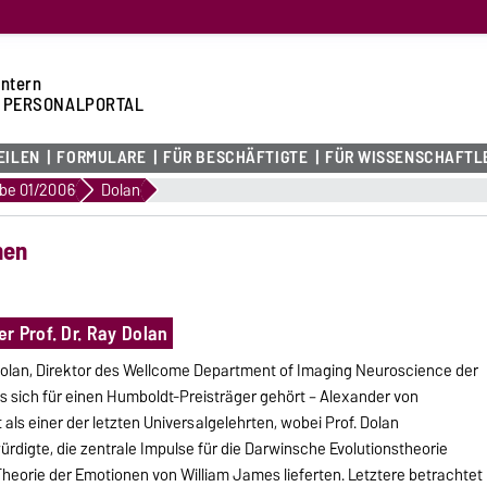
intern
 PERSONALPORTAL
EILEN
FORMULARE
FÜR BESCHÄFTIGTE
FÜR WISSENSCHAFTL
be 01/2006
Dolan
hen
r Prof. Dr. Ray Dolan
Dolan, Direktor des Wellcome Department of Imaging Neuroscience der
es sich für einen Humboldt-Preisträger gehört – Alexander von
als einer der letzten Universalgelehrten, wobei Prof. Dolan
rdigte, die zentrale Impulse für die Darwinsche Evolutionstheorie
Theorie der Emotionen von William James lieferten. Letztere betrachtet