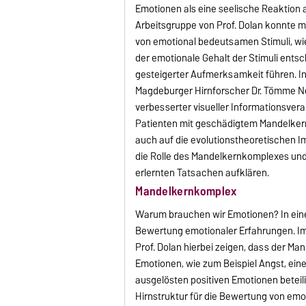
Emotionen als eine seelische Reaktion au
Arbeitsgruppe von Prof. Dolan konnte m
von emotional bedeutsamen Stimuli, wie 
der emotionale Gehalt der Stimuli entsc
gesteigerter Aufmerksamkeit führen. In
Magdeburger Hirnforscher Dr. Tömme Noes
verbesserter visueller Informationsvera
Patienten mit geschädigtem Mandelker
auch auf die evolutionstheoretischen Im
die Rolle des Mandelkernkomplexes und
erlernten Tatsachen aufklären.
Mandelkernkomplex
Warum brauchen wir Emotionen? In einem 
Bewertung emotionaler Erfahrungen. 
Prof. Dolan hierbei zeigen, dass der Ma
Emotionen, wie zum Beispiel Angst, ein
ausgelösten positiven Emotionen beteili
Hirnstruktur für die Bewertung von emo