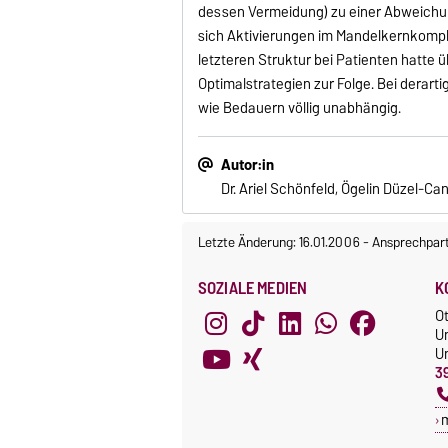
dessen Vermeidung) zu einer Abweichun
sich Aktivierungen im Mandelkernkomple
letzteren Struktur bei Patienten hatt
Optimalstrategien zur Folge. Bei dera
wie Bedauern völlig unabhängig.
Autor:in
Dr. Ariel Schönfeld, Ögelin Düzel-Ca
Letzte Änderung: 16.01.2006
-
Ansprechpar
SOZIALE MEDIEN
K
O
U
Un
3