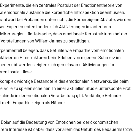
 Experimente, die ein zentrales Postulat der Emotionentheorie von
s emotionale Zustände die körperliche Introspektion beeinflussen.
antwort bei Probanden untersucht, die körpereigene Abläufe, wie den
esen Experiementen fanden sich Aktivierungen im anterioren
elkernregion. Die Tatsache, dass emotionale Kernstrukturen bei der
ie Vorstellungen von William James zu bestätigen.
experimentell belegen, dass Gefühle wie Empathie vom emotionalen
aktivierten Hirnstrukturen beim Erleben von eigenem Schmerz im
er erlebt werden zeigten sich gemeinsame Aktivierungen im
oren Insula. Diese
komplex wichtige Bestandteile des emotionalen Netzwerks, die beim
 Rolle zu spielen scheinen. In einer aktuellen Studie untersuchte Prof.
chiede in der emotionalen Verarbeitung gibt. Vorläufige Befunde
ll mehr Empathie zeigen als Männer.
rof. Dolan auf die Bedeutung von Emotionen bei der ökonomischen
em Interesse ist dabei, dass vor allem das Gefühl des Bedauerns (bzw.