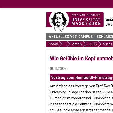
uni:
DAS
AKTUELLES VOM CAMPUS
SCHLAGZ
Home
uni:report
Archiv
2006
Ausga
Wie Gefühle im Kopf entste
16.01.2006 -
Vortrag vom Humboldt-Preisträge
Am Anfang des Vortrags von Prof. Ray 
University College London, stand – wie 
Humboldt im Vordergrund. Humboldt gilt 
insbesondere die Beiträge Humboldts wü
sowie für die erste ernst zu nehmende 