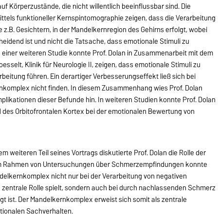
f Körperzustände, die nicht willentlich beeinflussbar sind. Die
ittels funktioneller Kernspintomographie zeigen, dass die Verarbeitung
z.B. Gesichtern, in der Mandelkernregion des Gehirns erfolgt, wobei
heidend ist und nicht die Tatsache, dass emotionale Stimuli zu
 einer weiteren Studie konnte Prof. Dolan in Zusammenarbeit mit dem
selt, Klinik für Neurologie II, zeigen, dass emotionale Stimuli zu
rbeitung führen. Ein derartiger Verbesserungseffekt ließ sich bei
nkomplex nicht finden. In diesem Zusammenhang wies Prof. Dolan
plikationen dieser Befunde hin. In weiteren Studien konnte Prof. Dolan
 des Orbitofrontalen Kortex bei der emotionalen Bewertung von
weiteren Teil seines Vortrags diskutierte Prof. Dolan die Rolle der
Im Rahmen von Untersuchungen über Schmerzempfindungen konnte
ndelkernkomplex nicht nur bei der Verarbeitung von negativen
e zentrale Rolle spielt, sondern auch bei durch nachlassenden Schmerz
gt ist. Der Mandelkernkomplex erweist sich somit als zentrale
tionalen Sachverhalten.