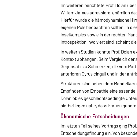
Im weiteren berichtete Prof. Dolan über
William James adressieren, nämlich das
Hierfür wurde die hämodynamische Hirn
eigenen Puls beobachten sollten. In di
Inselkomplex sowie in der rechten Mand
Introspektion involviert sind, scheint d
In weitern Studien konnte Prof. Dolan 
Kontext abhängen. Beim Vergleich der 
Gegensatz zu Schmerzen, die vom Partn
anterioren Gyrus cinguli und in der antri
Strukturen sind neben dem Mandelkern
Empfinden von Empathie eine essentielle
Dolan ob es geschlechtsbedingte Unters
hierbei legen nahe, dass Frauen genere
Ökonomische Entscheidungen
Im letzten Teil seines Vortrags ging P
Entscheidungsfindung ein. Von besonder