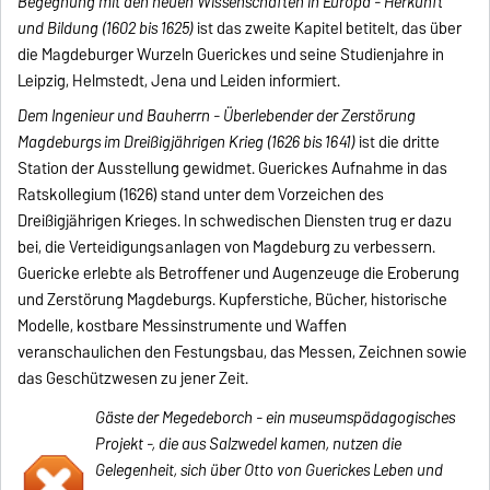
Begegnung mit den neuen Wissenschaften in Europa - Herkunft
und Bildung (1602 bis 1625)
ist das zweite Kapitel betitelt, das über
die Magdeburger Wurzeln Guerickes und seine Studienjahre in
Leipzig, Helmstedt, Jena und Leiden informiert.
Dem Ingenieur und Bauherrn - Überlebender der Zerstörung
Magdeburgs im Dreißigjährigen Krieg (1626 bis 1641)
ist die dritte
Station der Ausstellung gewidmet. Guerickes Aufnahme in das
Ratskollegium (1626) stand unter dem Vorzeichen des
Dreißigjährigen Krieges. In schwedischen Diensten trug er dazu
bei, die Verteidigungsanlagen von Magdeburg zu verbessern.
Guericke erlebte als Betroffener und Augenzeuge die Eroberung
und Zerstörung Magdeburgs. Kupferstiche, Bücher, historische
Modelle, kostbare Messinstrumente und Waffen
veranschaulichen den Festungsbau, das Messen, Zeichnen sowie
das Geschützwesen zu jener Zeit.
Gäste der Megedeborch - ein museumspädagogisches
Projekt -, die aus Salzwedel kamen, nutzen die
Gelegenheit, sich über Otto von Guerickes Leben und