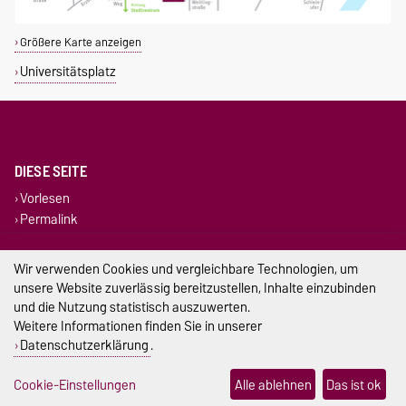
Größere Karte anzeigen
Universitätsplatz
DIESE SEITE
Vorlesen
Permalink
Impressum
Wir verwenden Cookies und vergleichbare Technologien, um
unsere Website zuverlässig bereitzustellen, Inhalte einzubinden
Datenschutz
und die Nutzung statistisch auszuwerten.
Weitere Informationen finden Sie in unserer
Barrierefreiheit
Datenschutzerklärung
.
Cookie-Einstellungen
Cookie-Einstellungen
Alle ablehnen
Das ist ok