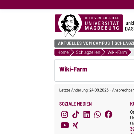
uni:
DAS
AKTUELLES VOM CAMPUS
SCHLAGZ
Home
Schlagzeilen
Wiki-Farm
Wiki-Farm
Letzte Änderung: 24.09.2025
-
Ansprechpar
SOZIALE MEDIEN
K
O
U
Un
3