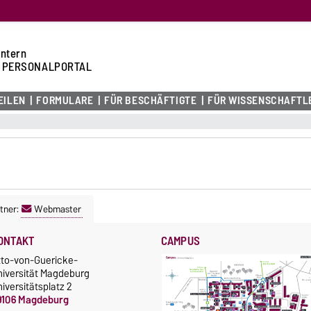
intern
 PERSONALPORTAL
EILEN
FORMULARE
FÜR BESCHÄFTIGTE
FÜR WISSENSCHAFTL
tner:
Webmaster
ONTAKT
CAMPUS
tto-von-Guericke-
niversität Magdeburg
iversitätsplatz 2
9106 Magdeburg