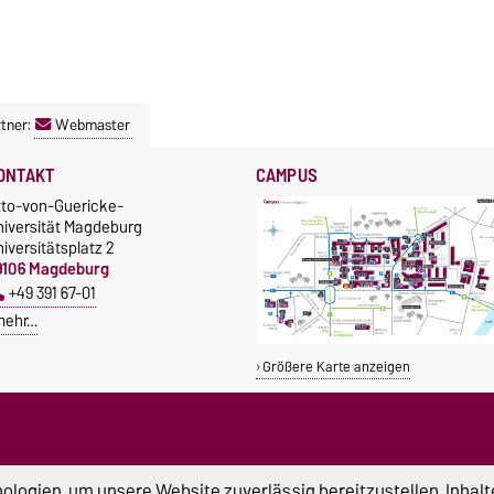
tner:
Webmaster
ONTAKT
CAMPUS
tto-von-Guericke-
niversität Magdeburg
iversitätsplatz 2
9106 Magdeburg
+49 391 67-01
mehr…
Größere Karte anzeigen
logien, um unsere Website zuverlässig bereitzustellen, Inhalt