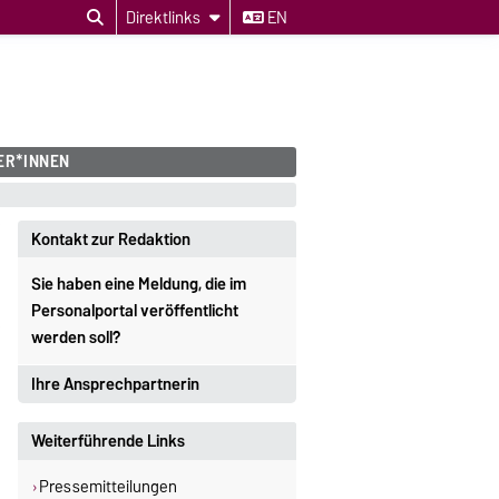
Direktlinks
EN
ER*INNEN
Kontakt zur Redaktion
Sie haben eine Meldung, die im
Personalportal veröffentlicht
werden soll?
Ihre Ansprechpartnerin
Redakteurin Personalportal
Weiterführende Links
Ines Perl
Pressemitteilungen
ines.perl@ovgu.de