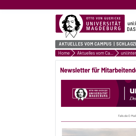
uni:
DAS
AKTUELLES VOM CAMPUS
SCHLAGZ
Home
Aktuelles vom Campus
uni:inte
Newsletter für Mitarbeiten
Falls die E-Mai