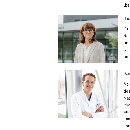
„be
Te
Die
Rai
ber
Unt
um 
Ne
Ab 
des
Nas
Mag
aud
imm
For