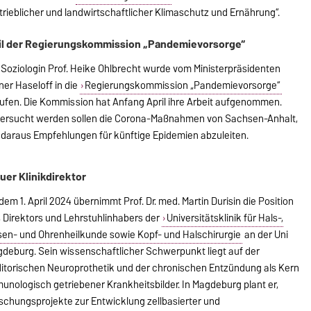
trieblicher und landwirtschaftlicher Klimaschutz und Ernährung“.
il der Regierungskommission „Pandemievorsorge“
 Soziologin Prof. Heike Ohlbrecht wurde vom Ministerpräsidenten
ner Haseloff in die
Regierungskommission „Pandemievorsorge“
ufen. Die Kommission hat Anfang April ihre Arbeit aufgenommen.
ersucht werden sollen die Corona-Maßnahmen von Sachsen-Anhalt,
daraus Empfehlungen für künftige Epidemien abzuleiten.
uer Klinikdirektor
dem 1. April 2024 übernimmt Prof. Dr. med. Martin Durisin die Position
 Direktors und Lehrstuhlinhabers der
Universitätsklinik für Hals-,
en- und Ohrenheilkunde sowie Kopf- und Halschirurgie
an der Uni
deburg. Sein wissenschaftlicher Schwerpunkt liegt auf der
itorischen Neuroprothetik und der chronischen Entzündung als Kern
unologisch getriebener Krankheitsbilder. In Magdeburg plant er,
schungsprojekte zur Entwicklung zellbasierter und