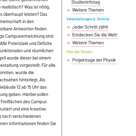
Studieninfotag
realistisch? Was ist nötig,
»
Weitere Themen
s überhaupt leisten? Das
Veranstaltungen & Termine
Gemeinschaft in den
»
Jeder Schritt zählt
tbare Antworten finden
»
Entdecken Sie die Welt!
tige Campusentwicklung sind
»
Weitere Themen
 Alle Potenziale und Defizite
funktionalen und räumlichen
Foto des Monats
pril wurde dieser bei einem
»
Projekttage der Physik
altung vorgestellt. Für alle,
onnten, wurde die
chsehen hinterlegt. Als
m Gebäude 12 ab 15 Uhr das
ng geben. Hierbei sollen
Freiflächen des Campus
utiert und eine kreative,
g nach verschiedenen
eren Informationen finden Sie