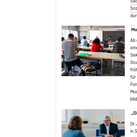
Sac
Soz
dur
Mo
Ab 
ein
Sek
Stu
frü
für
For
Mod
bil
„D
Dr.
in 