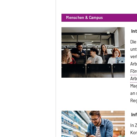
Menschen & Campus
In
Die
unt
ver
Arb
För
Arb
Mag
an 
Reg
In
In 
Kon