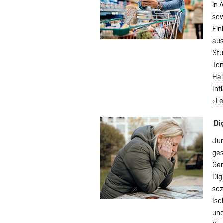
in 
sow
Ein
aus
Stu
Ton
Hal
Inf
Le
Di
Jun
ges
Gen
Dig
soz
Iso
und