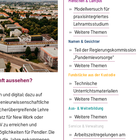
Menschen & Campus
»
Modellversuch für
praxisintegriertes
Lehramtsstudium
»
Weitere Themen
Namen & Gesichter
»
Teil der Regierungskommission
„Pandemievorsorge“
»
Weitere Themen
Fundstücke aus der Kustodie
nft aussehen?
»
Technische
Unterrichtsmaterialien
h und digital; dazu auf
»
Weitere Themen
genieurwissenschaftliche
Aus- & Weiterbildung
cherübergreifende Lehre
»
Weitere Themen
atz für New Work oder
V zu erreichen und
Service & Verwaltung
lichkeiten für Pendler: Die
»
Arbeitszeitregelungen am
in die Jahre gekommenen