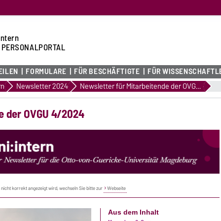
intern
 PERSONALPORTAL
EILEN
FORMULARE
FÜR BESCHÄFTIGTE
FÜR WISSENSCHAFTL
rn
Newsletter 2024
Newsletter für Mitarbeitende der OVGU 4/2024
de der OVGU 4/2024
l nicht korrekt angezeigt wird, wechseln Sie bitte zur
Webseite
Aus dem Inhalt