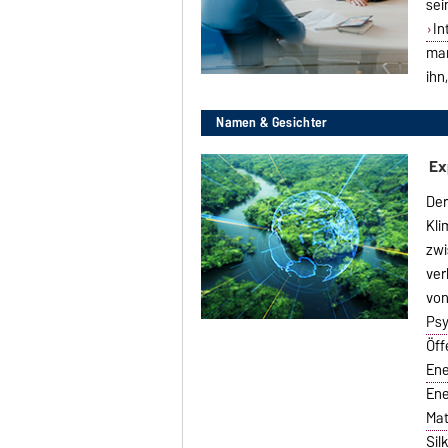
sei
In
man
ihn
Namen & Gesichter
Ex
Der
Kli
zwi
ver
von
Psy
Öff
En
Ene
Mat
Si