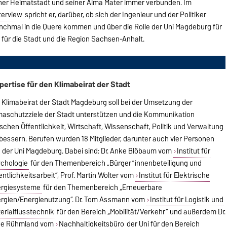
ner Heimatstadt und seiner Alma Mater immer verbunden. Im
terview
spricht er, darüber, ob sich der Ingenieur und der Politiker
chmal in die Quere kommen und über die Rolle der Uni Magdeburg für
, für die Stadt und die Region Sachsen-Anhalt.
pertise für den Klimabeirat der Stadt
 Klimabeirat der Stadt Magdeburg soll bei der Umsetzung der
maschutzziele der Stadt unterstützen und die Kommunikation
schen Öffentlichkeit, Wirtschaft, Wissenschaft, Politik und Verwaltung
bessern. Berufen wurden 18 Mitglieder, darunter auch vier Personen
 der Uni Magdeburg. Dabei sind: Dr. Anke Blöbaum vom
Institut für
chologie
für den Themenbereich „Bürger*innenbeteiligung und
entlichkeitsarbeit“, Prof. Martin Wolter vom
Institut für Elektrische
ergiesysteme
für den Themenbereich „Erneuerbare
rgien/Energienutzung“. Dr. Tom Assmann vom
Institut für Logistik und
erialflusstechnik
für den Bereich „Mobilität/Verkehr“ und außerdem Dr.
lke Rühmland vom
Nachhaltigkeitsbüro
der Uni für den Bereich