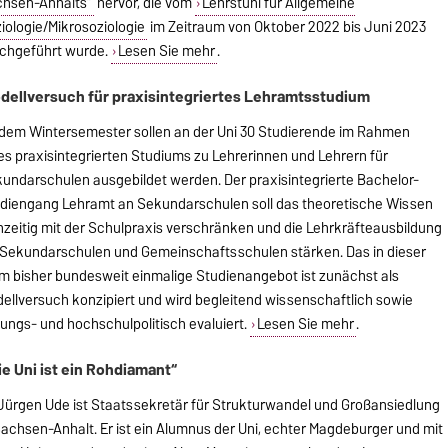
hsen-Anhalts“
hervor, die vom
Lehrstuhl für Allgemeine
iologie/Mikrosoziologie
im Zeitraum von Oktober 2022 bis Juni 2023
chgeführt wurde.
Lesen Sie mehr
.
dellversuch für praxisintegriertes Lehramtsstudium
dem Wintersemester sollen an der Uni 30 Studierende im Rahmen
es praxisintegrierten Studiums zu Lehrerinnen und Lehrern für
undarschulen ausgebildet werden. Der praxisintegrierte Bachelor-
diengang Lehramt an Sekundarschulen soll das theoretische Wissen
hzeitig mit der Schulpraxis verschränken und die Lehrkräfteausbildung
 Sekundarschulen und Gemeinschaftsschulen stärken. Das in dieser
m bisher bundesweit einmalige Studienangebot ist zunächst als
ellversuch konzipiert und wird begleitend wissenschaftlich sowie
dungs- und hochschulpolitisch evaluiert.
Lesen Sie mehr
.
ie Uni ist ein Rohdiamant“
 Jürgen Ude ist Staatssekretär für Strukturwandel und Großansiedlung
Sachsen-Anhalt. Er ist ein Alumnus der Uni, echter Magdeburger und mit