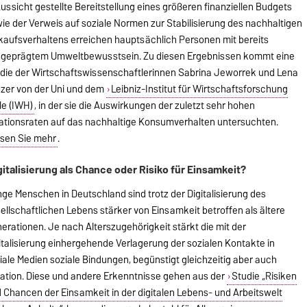
Aussicht gestellte Bereitstellung eines größeren finanziellen Budgets
ie der Verweis auf soziale Normen zur Stabilisierung des nachhaltigen
kaufsverhaltens erreichen hauptsächlich Personen mit bereits
geprägtem Umweltbewusstsein. Zu diesen Ergebnissen kommt eine
die der Wirtschaftswissenschaftlerinnen Sabrina Jeworrek und Lena
zer von der Uni und dem
Leibniz-Institut für Wirtschaftsforschung
le (IWH)
, in der sie die Auswirkungen der zuletzt sehr hohen
lationsraten auf das nachhaltige Konsumverhalten untersuchten.
sen Sie mehr
.
gitalisierung als Chance oder Risiko für Einsamkeit?
ge Menschen in Deutschland sind trotz der Digitalisierung des
ellschaftlichen Lebens stärker von Einsamkeit betroffen als ältere
erationen. Je nach Alterszugehörigkeit stärkt die mit der
italisierung einhergehende Verlagerung der sozialen Kontakte in
iale Medien soziale Bindungen, begünstigt gleichzeitig aber auch
lation. Diese und andere Erkenntnisse gehen aus der
Studie „Risiken
 Chancen der Einsamkeit in der digitalen Lebens- und Arbeitswelt