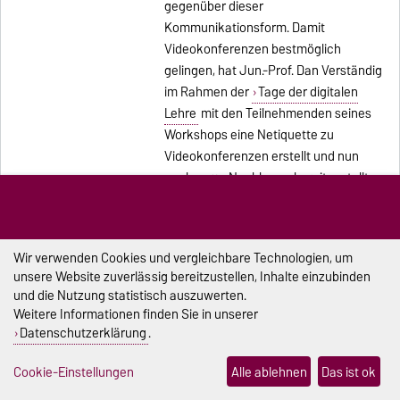
gegenüber dieser
Kommunikationsform. Damit
Videokonferenzen bestmöglich
gelingen, hat Jun.-Prof. Dan Verständig
im Rahmen der
Tage der digitalen
Lehre
mit den Teilnehmenden seines
Workshops eine Netiquette zu
Videokonferenzen erstellt und nun
auch zum
Nachlesen
bereitgestellt.
Veranstaltungen & Termine
Feierabend-Fahrradtour rund um
Wir verwenden Cookies und vergleichbare Technologien, um
die Sohlener Berge
unsere Website zuverlässig bereitzustellen, Inhalte einzubinden
und die Nutzung statistisch auszuwerten.
Berge in Magdeburg? Ja tatsächlich!
Weitere Informationen finden Sie in unserer
Im Süden der Stadt erhebt sich eine
Datenschutzerklärung
.
kleine Hügelkette: die Sohlener Berge.
Cookie-Einstellungen
Alle ablehnen
Das ist ok
Diese sind das Ziel der nächste
Feierabend-Fahrradtour
, die am