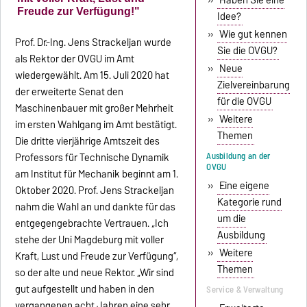
»
Haben Sie eine
Freude zur Verfügung!"
Idee?
»
Wie gut kennen
Prof. Dr.-Ing. Jens Strackeljan wurde
Sie die OVGU?
als Rektor der OVGU im Amt
»
Neue
wiedergewählt. Am 15. Juli 2020 hat
Zielvereinbarung
der erweiterte Senat den
für die OVGU
Maschinenbauer mit großer Mehrheit
»
Weitere
im ersten Wahlgang im Amt bestätigt.
Themen
Die dritte vierjährige Amtszeit des
Ausbildung an der
Professors für Technische Dynamik
OVGU
am Institut für Mechanik beginnt am 1.
»
Eine eigene
Oktober 2020. Prof. Jens Strackeljan
Kategorie rund
nahm die Wahl an und dankte für das
um die
entgegengebrachte Vertrauen. „Ich
Ausbildung
stehe der Uni Magdeburg mit voller
»
Weitere
Kraft, Lust und Freude zur Verfügung“,
Themen
so der alte und neue Rektor. „Wir sind
gut aufgestellt und haben in den
Service & Verwaltung
vergangenen acht Jahren eine sehr