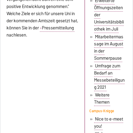
»
Erweiterte
positive Entwicklung genommen.“
Öffnungszeiten
Welche Ziele er sich für unsere Uni in
der
der kommenden Amtszeit gesetzt hat,
Universitätsbibli
können Sie in der
Pressemitteilung
othek im Juli
nachlesen.
»
Mitarbeitermas
sage im August
in der
Sommerpause
»
Umfrage zum
Bedarf an
Messebeteiligun
g 2021
»
Weitere
Themen
Campus-Knigge
»
Nice to e-meet
you!