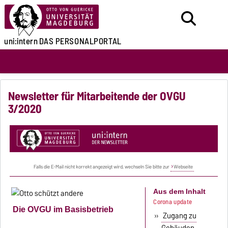
uni:intern
DAS PERSONALPORTAL
Newsletter für Mitarbeitende der OVGU
3/2020
Falls die E-Mail nicht korrekt angezeigt wird, wechseln Sie bitte zur
Webseite
Aus dem Inhalt
Corona update
Die OVGU im Basisbetrieb
»
Zugang zu
Gebäuden