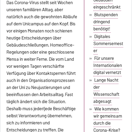
Das Corona-Virus stellt seit Wochen
eingeschränkt
unseren familiären Alltag, aber
»
Blutspenden
natürlich auch die gewohnten Abläufe
dringend
auf dem Unicampus auf den Kopf. Bis
benötigt!
vor einigen Monaten noch schienen
»
Digitales
heutige Entscheidungen über
Sommersemest
Gebäudeschließungen, Homeoffice-
er
Regelungen oder eine geschlossene
»
Für unsere
Mensa in weiter Ferne. Die vom Land
Internationalen
vor wenigen Tagen verschärfte
digital vernetzt
Verfügung über Kontaktsperren führt
»
Lange Nacht
auch in den Organisationsprozessen
der
an der Uni zu Neujustierungen und
Wissenschaft
beeinflussen den Arbeitsalltag. Fast
abgesagt
täglich ändert sich die Situation.
Deshalb muss jeder/jede Beschäftige
»
Wie kommen
selbst Verantwortung übernehmen,
wir gemeinsam
sich zu informieren und
durch die
Entscheidungen zu treffen. Die
Corona-Krise?