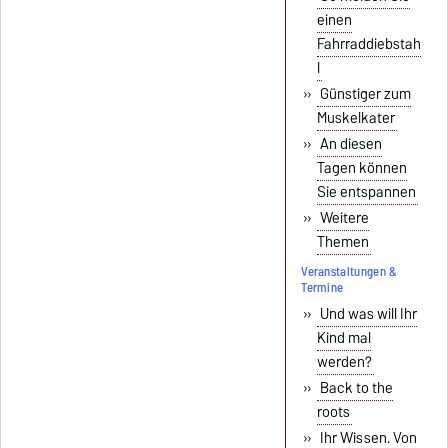
einen
Fahrraddiebstah
l
»
Günstiger zum
Muskelkater
»
An diesen
Tagen können
Sie entspannen
»
Weitere
Themen
Veranstaltungen &
Termine
»
Und was will Ihr
Kind mal
werden?
»
Back to the
roots
»
Ihr Wissen. Von