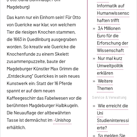
Informatik auf
Humanwissensc
Das kann nur ein Einhorn sein! Für Otto
haften trifft
von Guericke war klar, von welchem
»
3,4 Millionen
Tier die riesigen Knochen stammen,
Euro für die
die 1663 in Quedlinburg ausgegraben
Erforschung der
worden. So kreativ wie Guericke die
Wissenschaft
Knochenfunde zu einem Skelett
»
Nur mal kurz
zusammenpuzzelte, baute der
Umweltpolitik
Magdeburger Künstler Max Grimm die
erklären
„Entdeckung“ Guerickes in sein neues
»
Weitere
Kunstwerk ein: Statt der 16 Pferde
Themen
spannt er auf dem neuen
Service & Verwaltung
Kaffeegeschirr das Fabelwesen vor die
berühmten Magdeburger Halbkugeln.
»
Wie erreicht die
Die Neuauflage der altbewährten
Uni
Tasse ist demnächst im
Unishop
Studieninteressi
erhältlich.
erte?
»
So melden Sie