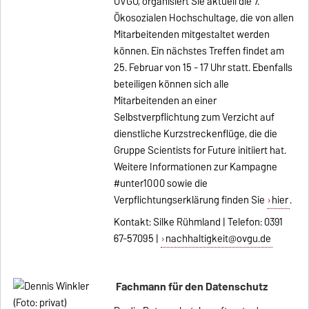
OVGU, organisiert Sie aktuell die 7.
Ökosozialen Hochschultage, die von allen
Mitarbeitenden mitgestaltet werden
können. Ein nächstes Treffen findet am
25. Februar von 15 - 17 Uhr statt. Ebenfalls
beteiligen können sich alle
Mitarbeitenden an einer
Selbstverpflichtung zum Verzicht auf
dienstliche Kurzstreckenflüge, die die
Gruppe Scientists for Future initiiert hat.
Weitere Informationen zur Kampagne
#unter1000 sowie die
Verpflichtungserklärung finden Sie
hier
.
Kontakt: Silke Rühmland | Telefon: 0391
67-57095 |
nachhaltigkeit@ovgu.de
Fachmann für den Datenschutz