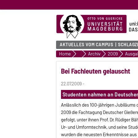
uni:
DAS
AKTUELLES VOM CAMPUS
SCHLAGZ
Home
uni:report
Archiv
2009
Ausga
Bei Fachleuten gelauscht
22.07.2009 -
Studenten nahmen an Deutschem 
Anlässlich des 100-jährigen Jubiläums d
2009 die Fachtagung Deutscher Gießerei
gefolgt, unter ihnen Prof. Dr. Rüdiger B
Ur- und Umformtechnik, und seine Stude
wurden die neuesten Erkenntnisse aus F