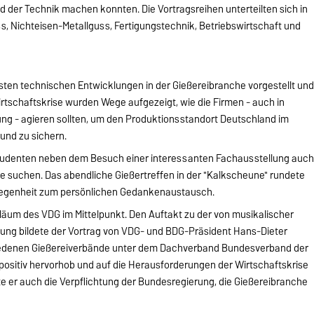
 der Technik machen konnten. Die Vortragsreihen unterteilten sich in
, Nichteisen-Metallguss, Fertigungstechnik, Betriebswirtschaft und
sten technischen Entwicklungen in der Gießereibranche vorgestellt un
 Wirtschaftskrise wurden Wege aufgezeigt, wie die Firmen - auch in
g - agieren sollten, um den Produktionsstandort Deutschland im
und zu sichern.
tudenten neben dem Besuch einer interessanten Fachausstellung auc
e suchen. Das abendliche Gießertreffen in der "Kalkscheune" rundete
legenheit zum persönlichen Gedankenaustausch.
läum des VDG im Mittelpunkt. Den Auftakt zu der von musikalischer
ng bildete der Vortrag von VDG- und BDG-Präsident Hans-Dieter
chiedenen Gießereiverbände unter dem Dachverband Bundesverband der
 positiv hervorhob und auf die Herausforderungen der Wirtschaftskrise
te er auch die Verpflichtung der Bundesregierung, die Gießereibranche