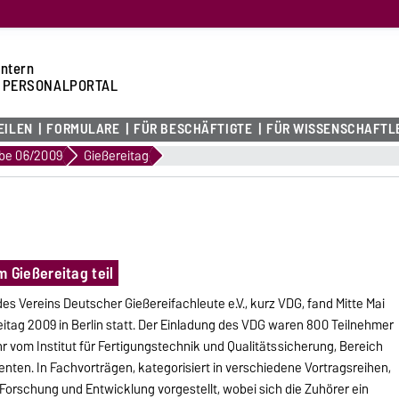
intern
 PERSONALPORTAL
EILEN
FORMULARE
FÜR BESCHÄFTIGTE
FÜR WISSENSCHAFTL
be 06/2009
Gießereitag
Gießereitag teil
es Vereins Deutscher Gießereifachleute e.V., kurz VDG, fand Mitte Mai
tag 2009 in Berlin statt. Der Einladung des VDG waren 800 Teilnehmer
ähr vom Institut für Fertigungstechnik und Qualitätssicherung, Bereich
nten. In Fachvorträgen, kategorisiert in verschiedene Vortragsreihen,
orschung und Entwicklung vorgestellt, wobei sich die Zuhörer ein